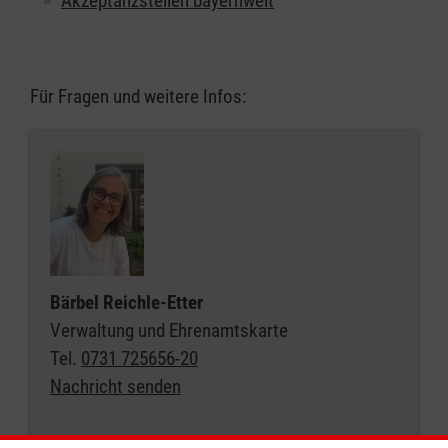
Akzeptanzstellen bayernweit
Für Fragen und weitere Infos:
Bärbel Reichle-Etter
Verwaltung und Ehrenamtskarte
Tel.
0731 725656-20
Nachricht senden