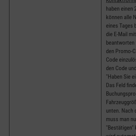
Kontaktform
haben einen 
können alle 
eines Tages 
die E-Mail mi
beantworten 
den Promo-C
Code einzulö
den Code und 
"Haben Sie e
Das Feld find
Buchungsproz
Fahrzeuggröß
unten. Nach 
muss man nur
"Bestätigen" 