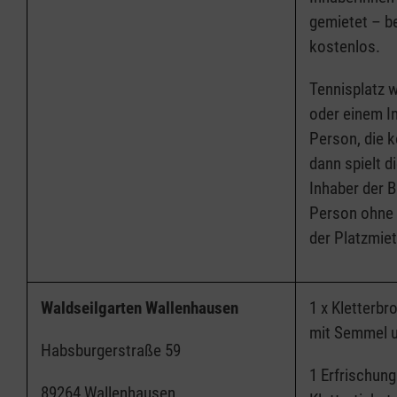
gemietet – b
kostenlos.
Tennisplatz w
oder einem I
Person, die k
dann spielt d
Inhaber der 
Person ohne 
der Platzmie
Waldseilgarten Wallenhausen
1 x Kletterbr
mit Semmel
Habsburgerstraße 59
1 Erfrischung
89264 Wallenhausen