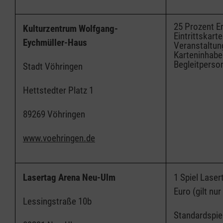
25 Prozent E
Kulturzentrum Wolfgang-
Eintrittskart
Eychmüller-Haus
Veranstaltung
Karteninhaber
Begleitperso
Stadt Vöhringen
Hettstedter Platz 1
89269 Vöhringen
www.voehringen.de
Lasertag Arena Neu-Ulm
1 Spiel Laser
Euro (gilt nu
Lessingstraße 10b
Standardspie